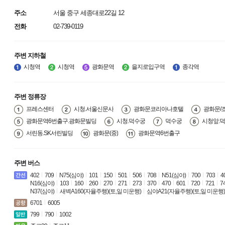
주소
서울 중구 세종대로22길 12
전화
02-739-0119
주변 지하철
시청역
시청역
광화문역
을지로입구역
종각역
주변 정류장
프레스센터
시청.서울신문사
광화문코리아나호텔
광화문/
광화문역6번출구.광화문빌딩
시청.덕수궁
덕수궁
시청앞.
서린동.SK서린빌딩
광화문(중)
광화문역6번출구
주변 버스
402
709
N75(심야)
101
150
501
506
708
N51(심야)
700
703
4
N16(심야)
103
160
260
270
271
273
370
470
601
720
721
7
N37(심야)
새벽A160(자율주행)(토,일 미운행)
심야A21(자율주행)(토,일 미운행)
6701
6005
799
790
1002