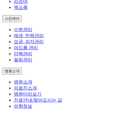
리즈네
엑소좀
스킨케어
수분관리
재생, 탄력관리
모공, 피지관리
여드름 관리
미백관리
필링관리
병원소개
병원소개
의료진소개
병원미리보기
진료안내/찾아오시는 길
의학정보