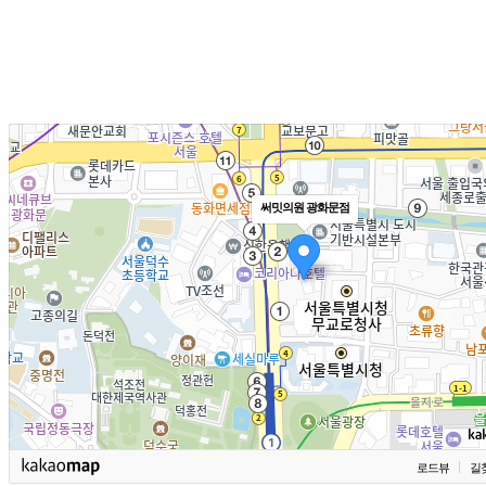
써밋의원 광화문점
로드뷰
길