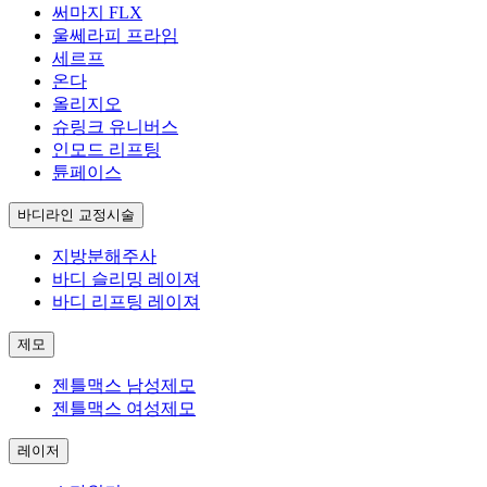
써마지 FLX
울쎄라피 프라임
세르프
온다
올리지오
슈링크 유니버스
인모드 리프팅
튠페이스
바디라인 교정시술
지방분해주사
바디 슬리밍 레이져
바디 리프팅 레이져
제모
젠틀맥스 남성제모
젠틀맥스 여성제모
레이저