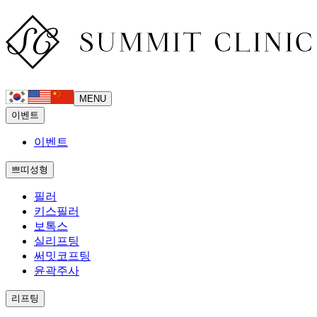
MENU
이벤트
이벤트
쁘띠성형
필러
키스필러
보톡스
실리프팅
써밋코프팅
윤곽주사
리프팅