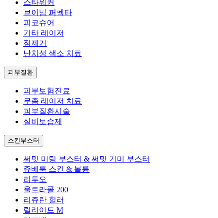
스타워커
브이빔 퍼펙타
피코슈어
기타 레이저
점제거
난치성 색소 치료
피부질환
피부보험진료
무좀 레이저 치료
피부질환시술
실비보습제
스킨부스터
써밋 미팅 부스터 & 써밋 기미 부스터
쥬베룩 스킨 & 볼륨
리투오
울트라콜 200
리쥬란 힐러
릴리이드 M