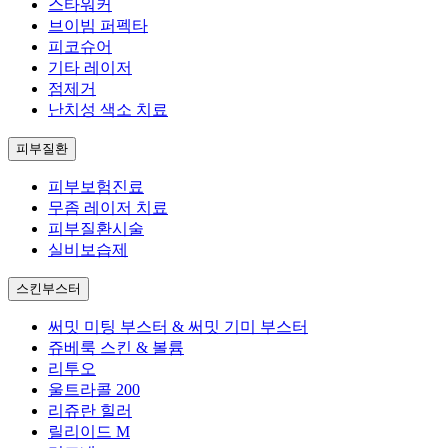
스타워커
브이빔 퍼펙타
피코슈어
기타 레이저
점제거
난치성 색소 치료
피부질환
피부보험진료
무좀 레이저 치료
피부질환시술
실비보습제
스킨부스터
써밋 미팅 부스터 & 써밋 기미 부스터
쥬베룩 스킨 & 볼륨
리투오
울트라콜 200
리쥬란 힐러
릴리이드 M