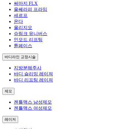
써마지 FLX
울쎄라피 프라임
세르프
온다
올리지오
슈링크 유니버스
인모드 리프팅
튠페이스
바디라인 교정시술
지방분해주사
바디 슬리밍 레이져
바디 리프팅 레이져
제모
젠틀맥스 남성제모
젠틀맥스 여성제모
레이저