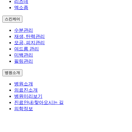
리즈네
엑소좀
스킨케어
수분관리
재생, 탄력관리
모공, 피지관리
여드름 관리
미백관리
필링관리
병원소개
병원소개
의료진소개
병원미리보기
진료안내/찾아오시는 길
의학정보