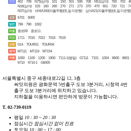
402
709
N75(심야)
101
150
501
506
708
N51(심야)
700
703
4
N16(심야)
103
160
260
270
271
273
370
470
601
720
721
7
N37(심야)
새벽A160(자율주행)(토,일 미운행)
심야A21(자율주행)(토,일 미운행)
6701
6005
799
790
1002
종로09
종로11
1711
7016
7022
7018
7019
01A
TOUR01
TOUR04
M7111
M7119
M7154
1000
1100
1200
1900
7111-1(평일)
G7111
7101
1004
8600
8601
9710
9710-1
G6005
서울특별시 중구 세종대로22길 12, 3층
써밋의원은 광화문역 5번출구 도보 3분거리,
시청역 4번
출구 도보 3분거리에 위치하고 있습니다.
지하철을 이용하시면 편안하게 방문이 가능합니다.
T. 02-739-0119
평일
10 : 30 ~ 20 : 30
점심시간
점심시간 없이 진료
토요일
10 : 00 ~ 17 : 00