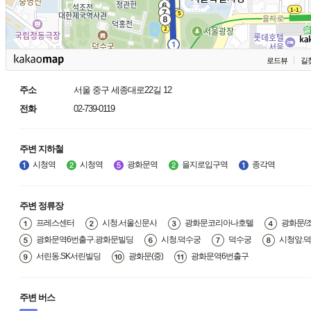
로드뷰
길
주소
서울 중구 세종대로22길 12
전화
02-739-0119
주변 지하철
시청역
시청역
광화문역
을지로입구역
종각역
주변 정류장
프레스센터
시청.서울신문사
광화문코리아나호텔
광화문/
광화문역6번출구.광화문빌딩
시청.덕수궁
덕수궁
시청앞.
서린동.SK서린빌딩
광화문(중)
광화문역6번출구
주변 버스