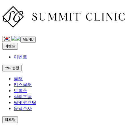
MENU
이벤트
이벤트
쁘띠성형
필러
키스필러
보톡스
실리프팅
써밋코프팅
윤곽주사
리프팅