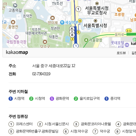
로드뷰
길
주소
서울 중구 세종대로22길 12
전화
02-739-0119
주변 지하철
시청역
시청역
광화문역
을지로입구역
종각역
주변 정류장
프레스센터
시청.서울신문사
광화문코리아나호텔
광화문/
광화문역6번출구.광화문빌딩
시청.덕수궁
덕수궁
시청앞.