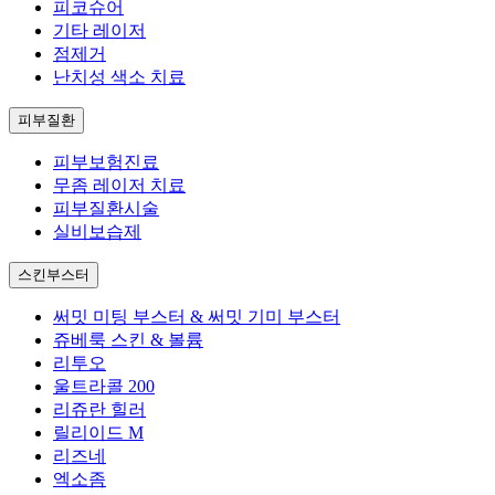
피코슈어
기타 레이저
점제거
난치성 색소 치료
피부질환
피부보험진료
무좀 레이저 치료
피부질환시술
실비보습제
스킨부스터
써밋 미팅 부스터 & 써밋 기미 부스터
쥬베룩 스킨 & 볼륨
리투오
울트라콜 200
리쥬란 힐러
릴리이드 M
리즈네
엑소좀