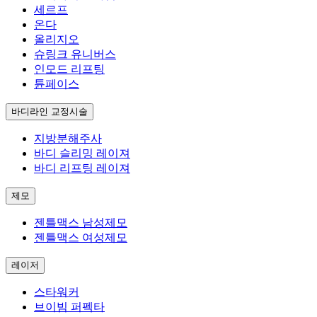
세르프
온다
올리지오
슈링크 유니버스
인모드 리프팅
튠페이스
바디라인 교정시술
지방분해주사
바디 슬리밍 레이져
바디 리프팅 레이져
제모
젠틀맥스 남성제모
젠틀맥스 여성제모
레이저
스타워커
브이빔 퍼펙타