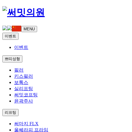
MENU
이벤트
이벤트
쁘띠성형
필러
키스필러
보톡스
실리프팅
써밋코프팅
윤곽주사
리프팅
써마지 FLX
울쎄라피 프라임