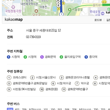
로드뷰
길
주소
서울 중구 세종대로22길 12
전화
02-739-0119
주변 지하철
시청역
시청역
광화문역
을지로입구역
종각역
주변 정류장
프레스센터
시청.서울신문사
광화문코리아나호텔
광화문/
광화문역6번출구.광화문빌딩
시청.덕수궁
덕수궁
시청앞.
서린동.SK서린빌딩
광화문(중)
광화문역6번출구
주변 버스
402
709
N75(심야)
101
150
501
506
708
N51(심야)
700
703
4