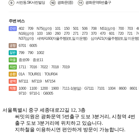
서린동.SK서린빌딩
광화문(중)
광화문역6번출구
주변 버스
402
709
N75(심야)
101
150
501
506
708
N51(심야)
700
703
4
N16(심야)
103
160
260
270
271
273
370
470
601
720
721
7
N37(심야)
새벽A160(자율주행)(토,일 미운행)
심야A21(자율주행)(토,일 미운행)
6701
6005
799
790
1002
종로09
종로11
1711
7016
7022
7018
7019
01A
TOUR01
TOUR04
M7111
M7119
M7154
1000
1100
1200
1900
7111-1(평일)
G7111
7101
1004
8600
8601
9710
9710-1
G6005
서울특별시 중구 세종대로22길 12, 3층
써밋의원은 광화문역 5번출구 도보 3분거리,
시청역 4번
출구 도보 3분거리에 위치하고 있습니다.
지하철을 이용하시면 편안하게 방문이 가능합니다.