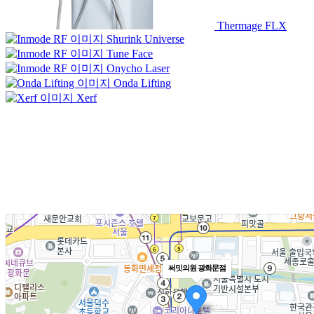
Thermage FLX
Shurink Universe
Tune Face
Onycho Laser
Onda Lifting
Xerf
써밋의원 광화문점