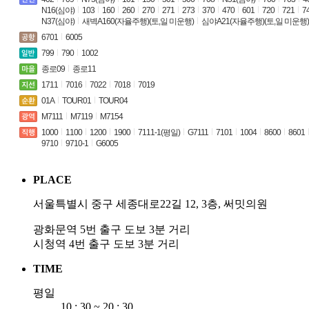
N16(심야)
103
160
260
270
271
273
370
470
601
720
721
7
N37(심야)
새벽A160(자율주행)(토,일 미운행)
심야A21(자율주행)(토,일 미운행)
6701
6005
799
790
1002
종로09
종로11
1711
7016
7022
7018
7019
01A
TOUR01
TOUR04
M7111
M7119
M7154
1000
1100
1200
1900
7111-1(평일)
G7111
7101
1004
8600
8601
9710
9710-1
G6005
PLACE
서울특별시 중구 세종대로22길 12, 3층, 써밋의원
광화문역 5번 출구 도보 3분 거리
시청역 4번 출구 도보 3분 거리
TIME
평일
10 : 30 ~ 20 : 30