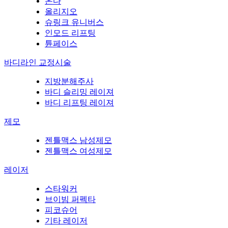
온다
올리지오
슈링크 유니버스
인모드 리프팅
튠페이스
바디라인 교정시술
지방분해주사
바디 슬리밍 레이져
바디 리프팅 레이져
제모
젠틀맥스 남성제모
젠틀맥스 여성제모
레이저
스타워커
브이빔 퍼펙타
피코슈어
기타 레이저