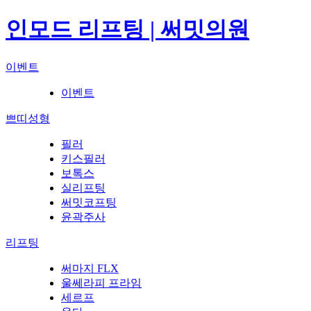
인모드 리프팅 | 써밋의원
이벤트
이벤트
쁘띠성형
필러
키스필러
보톡스
실리프팅
써밋코프팅
윤곽주사
리프팅
써마지 FLX
울쎄라피 프라임
세르프