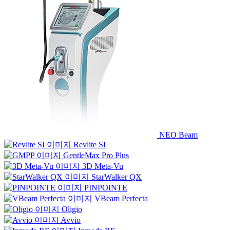
NEO Beam
Revlite SI
GentleMax Pro Plus
3D Meta-Vu
StarWalker QX
PINPOINTE
VBeam Perfecta
Oligio
Avvio