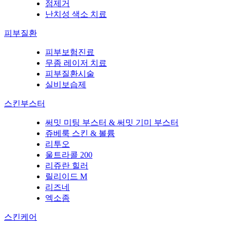
점제거
난치성 색소 치료
피부질환
피부보험진료
무좀 레이저 치료
피부질환시술
실비보습제
스킨부스터
써밋 미팅 부스터 & 써밋 기미 부스터
쥬베룩 스킨 & 볼륨
리투오
울트라콜 200
리쥬란 힐러
릴리이드 M
리즈네
엑소좀
스킨케어